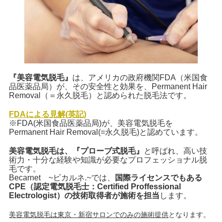
『美容電気脱毛』
は、アメリカの政府機関FDA（米国食
品医薬品局）が、その安全性と効果を、Permanent Hair
Removal（＝永久脱毛）と認められた脱毛法です。
FDAによる見解(英記)
※FDA(米国食品医薬品局)が、美容電気脱毛を
Permanent Hair Removal(=永久脱毛)と認めています。
美容電気脱毛は、『プローブ式脱毛』
と呼ばれ、高い技
術力・十分な経験や知識が必要なプロフェッショナル脱
毛です。
Becarnet ~ビカルネ.~では、
国際ライセンスでもある
CPE（認定電気脱毛士：Certified Proffessional
Electrologist）の技術取得者が施術を担当
します。
美容電気脱毛は東京・新宿サロンでのみの施術提供
となります。