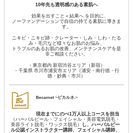
10年先も透明感のある素肌へ
効果を出すこと＝結果へ を目的に、
ノーファンデーションで自信の持てる素肌に導きま
す。
ニキビ・ニキビ跡・クレーター・しみ・しわ・たる
み・毛穴など様々なお肌のお悩み、
トラブルのあるお肌の改善、メンテナンスケアを是
非ご相談ください。
・東京都内 新宿渋谷エリア（新宿）
・千葉県 市川市浦安市エリア（浦安・南行徳・行
徳・妙典・市川）
Becarnet ~ビカルネ.~
現在までにのべ1万人以上コースを担当
（ハーバルピール・フェイシャル・美容電気脱毛・
美容ライト脱毛・ワックス脱毛）
し、
ハーバルピー
ル公認インストラクター講師、フェイシャル講師、