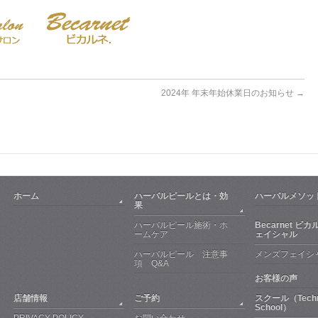
2024年 年末年始休業日のお知らせ
→
ホーム
ハーバルピールとは・効
ハーバルメ
果
ハーバルピール施術・ホ
Becarnet ビ
ームケア
ェイシャル
ハーバルピール 注意事
メンズフェイシ
項 Q&A
お客様の声
店舗情報
ご予約
スクール（Techn
School）
PRIVACY POLICY
お問い合わせ