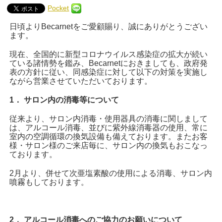
Pocket
日頃より
Becarnet
をご愛顧賜り、誠にありがとうござい
ます。
現在、全国的に新型コロナウイルス感染症の拡大が続い
ている諸情勢を鑑み、
Becarnet
におきましても、政府発
表の方針に従い、同感染症に対して以下の対策を実施し
ながら営業させていただいております。
1
．
サロン内の消毒等について
従来より、サロン内消毒・使用器具の消毒に関しまして
は、アルコール消毒、並びに紫外線消毒器の使用、常に
室内の空調循環の換気設備も備えております。またお客
様・サロン様のご来店毎に、サロン内の換気もおこなっ
ております。
2
月より、併せて次亜塩素酸の使用による消毒、サロン内
噴霧もしております。
2
．
アルコール消毒へのご協力のお願いについて