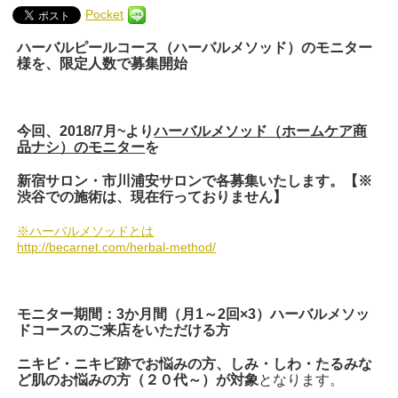
Pocket
ハーバルピールコース（ハーバルメソッド）のモニター
様を、限定人数で募集開始
今回、
2018/7
月
~
より
ハーバルメソッド（ホームケア商
品ナシ）のモニター
を
新宿サロン・市川浦安サロンで各募集いたします。【
※
渋谷での施術は、現在行っておりません】
※ハーバルメソッドとは
http://becarnet.com/herbal-method/
モニター期間：3か月間（月1～2回×3）ハーバルメソッ
ドコースのご来店をいただける方
ニキビ・ニキビ跡でお悩みの方、しみ・しわ・たるみな
ど肌のお悩みの方（２０代～）が対象
となります。